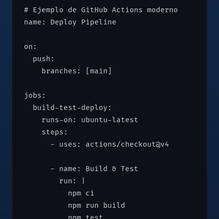
# Ejemplo de GitHub Actions moderno

name: Deploy Pipeline

on:

  push:

    branches: [main]

jobs:

  build-test-deploy:

    runs-on: ubuntu-latest

    steps:

      - uses: actions/checkout@v4

      - name: Build & Test

        run: |

          npm ci

          npm run build

          npm test
